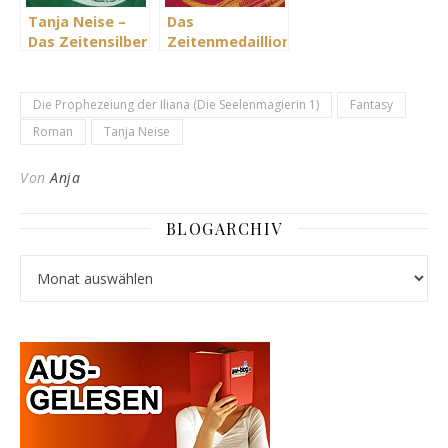
Tanja Neise –
Das
Das Zeitensilber
Zeitenmedaillion
– Irland
von Tanja Neise
Die Prophezeiung der Iliana (Die Seelenmagierin 1)
Fantasy
Roman
Tanja Neise
Von
Anja
BLOGARCHIV
Blogarchiv