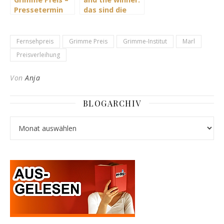
Pressetermin
das sind die
und am Theater
Preisträger des
Marl
54. Grimme-
Preis
Fernsehpreis
Grimme Preis
Grimme-Institut
Marl
Preisverleihung
Von
Anja
BLOGARCHIV
Blogarchiv