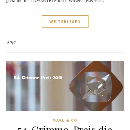
(Junafilm für ZDF/ARTE) Endlich Witwer (Bavaria…
WEITERLESEN
Anja
MARL & CO
54. Grimme-Preis die