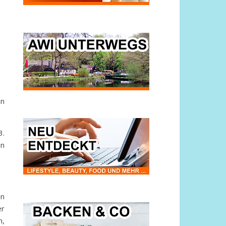
en
3.
en
en
er
n,