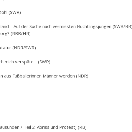
Kohl (SWR)
land – Auf der Suche nach vermissten Flüchtlingsjungen (SWR/BR
sorg? (RBB/HR)
diktatur (NDR/SWR)
ich mich verspäte… (SWR)
nn aus Fußballerinnen Männer werden (NDR)
usünden / Teil 2: Abriss und Protest) (RB)