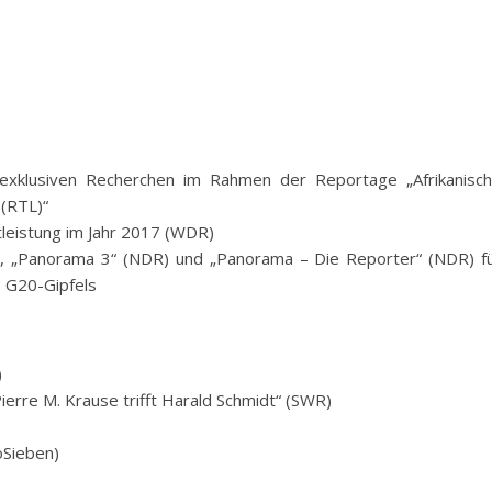
 exklusiven Recherchen im Rahmen der Reportage „Afrikanisc
 (RTL)“
mtleistung im Jahr 2017 (WDR)
, „Panorama 3“ (NDR) und „Panorama – Die Reporter“ (NDR) f
s G20-Gipfels
)
ierre M. Krause trifft Harald Schmidt“ (SWR)
oSieben)