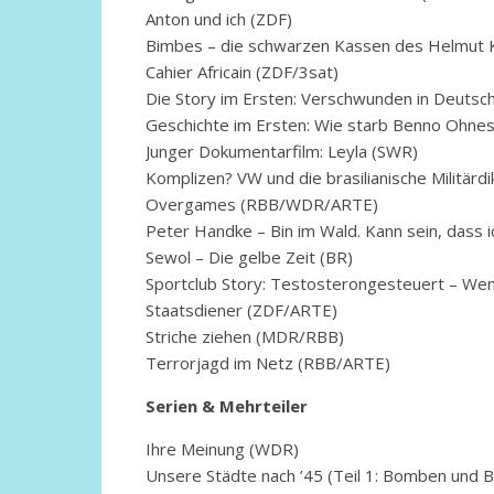
Anton und ich (ZDF)
Bimbes – die schwarzen Kassen des Helmut 
Cahier Africain (ZDF/3sat)
Die Story im Ersten: Verschwunden in Deutsch
Geschichte im Ersten: Wie starb Benno Ohne
Junger Dokumentarfilm: Leyla (SWR)
Komplizen? VW und die brasilianische Militär
Overgames (RBB/WDR/ARTE)
Peter Handke – Bin im Wald. Kann sein, dass 
Sewol – Die gelbe Zeit (BR)
Sportclub Story: Testosterongesteuert – We
Staatsdiener (ZDF/ARTE)
Striche ziehen (MDR/RBB)
Terrorjagd im Netz (RBB/ARTE)
Serien & Mehrteiler
Ihre Meinung (WDR)
Unsere Städte nach ’45 (Teil 1: Bomben und Ba