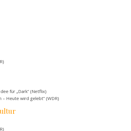
R)
dee für „Dark“ (Netflix)
en – Heute wird gelebt” (WDR)
ultur
R)