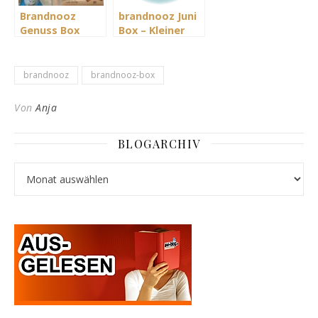
Brandnooz
brandnooz Juni
Genuss Box
Box – Kleiner
Januar 2021 –
Kick für den
Köstliche
Sommer
Neujahrsvorsätze
brandnooz
brandnooz-box
– probier was
Feines
Von
Anja
BLOGARCHIV
Blogarchiv