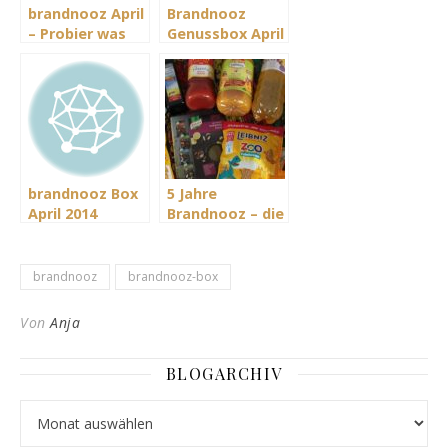
brandnooz April
Brandnooz
– Probier was
Genussbox April
neues
2018 – Zeit zum
Aufblühen
brandnooz Box
5 Jahre
April 2014
Brandnooz – die
Jubiläumsbox
April 2017
brandnooz
brandnooz-box
Von
Anja
BLOGARCHIV
Blogarchiv