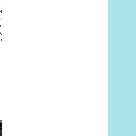
h,
ie
in
ne
te
es