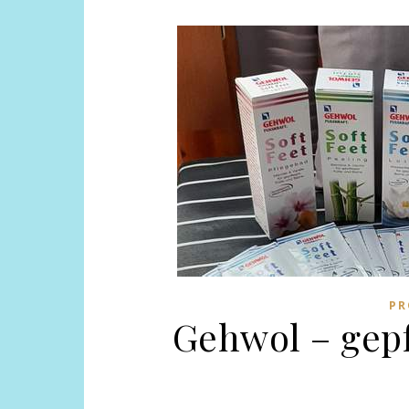
PR
Gehwol – gep