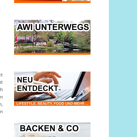
et
it
ch
en
n,
in