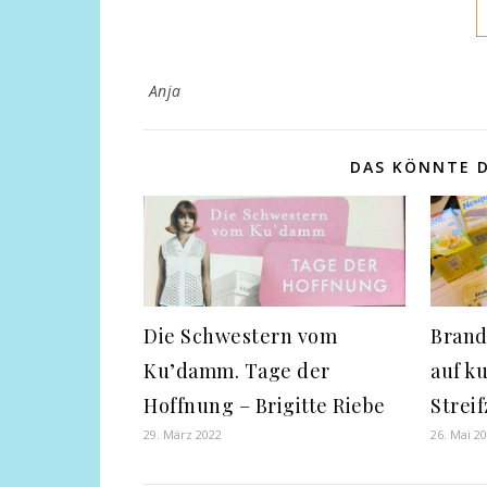
Anja
DAS KÖNNTE D
Die Schwestern vom
Brand
Ku’damm. Tage der
auf k
Hoffnung – Brigitte Riebe
Strei
29. März 2022
26. Mai 2