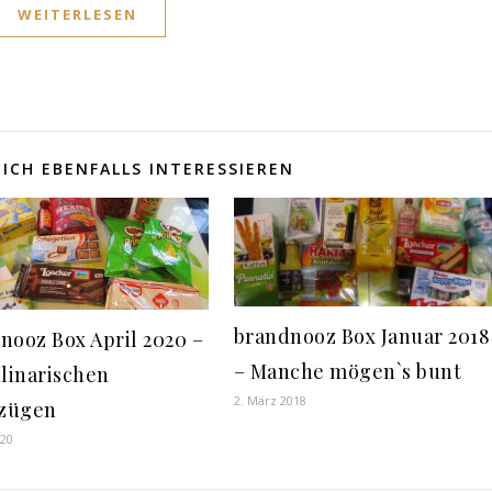
WEITERLESEN
ICH EBENFALLS INTERESSIEREN
brandnooz Box Januar 2018
nooz Box April 2020 –
– Manche mögen`s bunt
ulinarischen
2. März 2018
fzügen
020