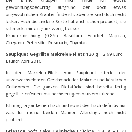
Die Brand Knusper mich finde ich etwas
gewöhnungsbedürftig aufgrund der doch etwas
ungewöhnlichen Kräuter finde ich, aber sie sind doch recht
lecker. Auch die andere Sorte habe ich schon probiert, sie
schmeckt mir ein ganz wenig besser.
Kräutermischung (0,8%): Basilikum, Fenchel, Majoran,
Oregano, Petersilie, Rosmarin, Thymian.
Saupiquet Gegrillte Makrelen-Filets
120 g – 2,69 Euro –
Launch April 2016
In den Makrelen-Filets von Saupiquet steckt der
unverwechselbaren Geschmack der Makrele und köstlichen
Grillaromen. Die ganzen Filetstücke sind bereits fertig
gegrillt. Verfeinert mit hochwertigem nativem Olivenöl.
Ich mag ja gar keinen Fisch und so ist der Fisch definitiv nur
was für meine beiden Männer. Allerdings noch nicht
probiert.
Griesson Soft Cake Heimische Früchte
150 g – 0,79