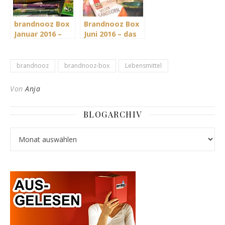
brandnooz Box
Brandnooz Box
Januar 2016 –
Juni 2016 – das
Immer lecker
Leckere muss
und locker
ins Eckige
bleiben
brandnooz
brandnooz-box
Lebensmittel
Von
Anja
BLOGARCHIV
Blogarchiv