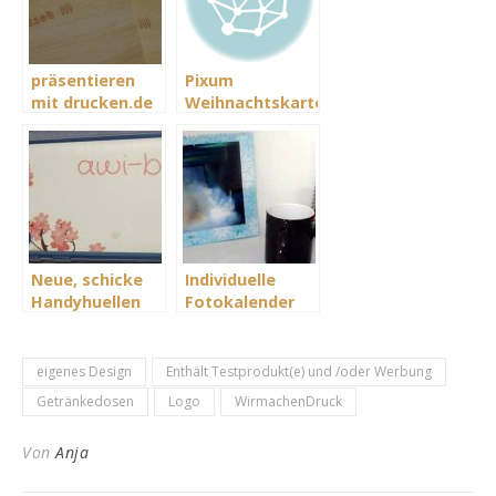
präsentieren
Pixum
mit drucken.de
Weihnachtskarten
Neue, schicke
Individuelle
Handyhuellen
Fotokalender
für uns
von Snapfish
eigenes Design
Enthält Testprodukt(e) und /oder Werbung
Getränkedosen
Logo
WirmachenDruck
Von
Anja