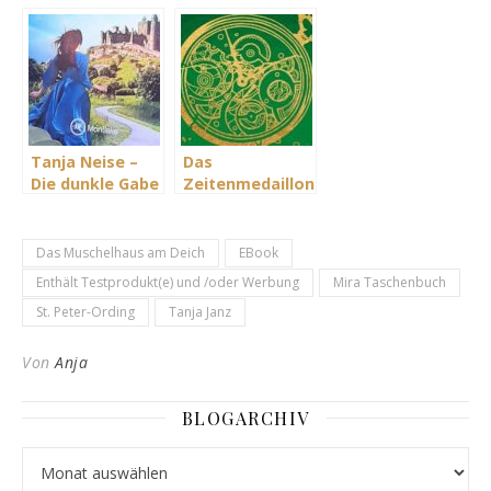
– Die Seherin
von Tanja Neise
Tanja Neise –
Das
Die dunkle Gabe
Zeitenmedaillon
der Iliana – die
– Die Hüterin
Seelenmagierin
von Tanja Neise
Das Muschelhaus am Deich
EBook
Enthält Testprodukt(e) und /oder Werbung
Mira Taschenbuch
St. Peter-Ording
Tanja Janz
Von
Anja
BLOGARCHIV
Blogarchiv