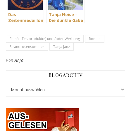
Das
Tanja Neise –
Zeitenmedaillon
Die dunkle Gabe
– Die Seherin
der Iliana – die
von Tanja Neise
Seelenmagierin
Enthält Testprodukt(e) und /oder Werbung
Roman
Strandrosensommer
Tanja Janz
Von
Anja
BLOGARCHIV
Blogarchiv