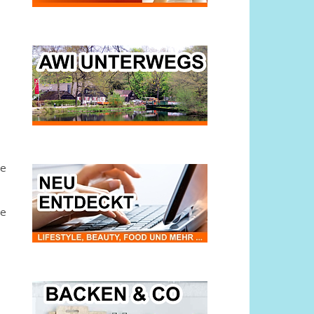
be
ie