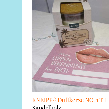
KNEIPP® Duftkerze NO. 1 
Sandelholz