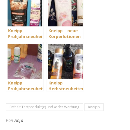
Kneipp
Kneipp – neue
Frühjahrsneuheiten
Körperlotionen
Duschen und
im Frühjahr
Baden
Kneipp
Kneipp
Frühjahrsneuheiten
Herbstneuheiten
– Natur ich
mit ein bisschen
komme
Luxus
Enthält Testprodukt(e) und /oder Werbung
Kneipp
Von
Anja