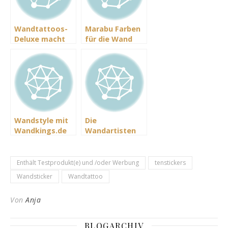
Wandtattoos-
Marabu Farben
Deluxe macht
für die Wand
Wände
einzigartig
Wandstyle mit
Die
Wandkings.de
Wandartisten
ziehen bei uns
ein
Enthält Testprodukt(e) und /oder Werbung
tenstickers
Wandsticker
Wandtattoo
Von
Anja
BLOGARCHIV