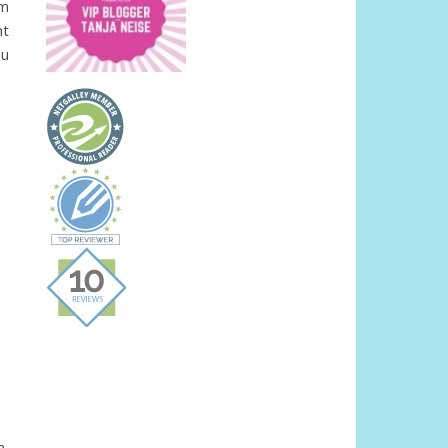
 m
mt
au
n,