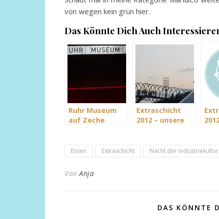
von wegen kein grün hier.
Das Könnte Dich Auch Interessiere
Ruhr Museum
Extraschicht
Ext
auf Zeche
2012 – unsere
2012
Zollverein in
Stationen Teil2
erst
Essen
Essen
Extraschicht
Nacht der Industriekultur
Von
Anja
DAS KÖNNTE D