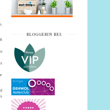
s,
BLOGGERIN BEI:
18
zu
es
ur
nd
as