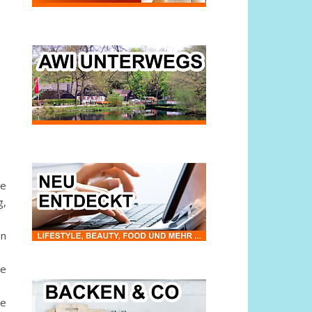
he
g,
en
be
ie