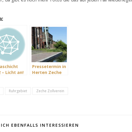
n:
raschicht
Pressetermin in
 – Licht an!
Herten Zeche
en Bilder
Ewald zur
Extraschicht
2013
Ruhrgebiet
Zeche Zollverein
ICH EBENFALLS INTERESSIEREN