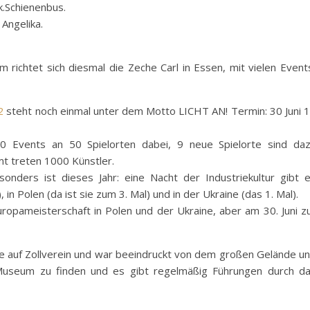
k.Schienenbus.
Angelika.
m richtet sich diesmal die Zeche Carl in Essen, mit vielen Event
2
steht noch einmal unter dem Motto LICHT AN! Termin: 30 Juni 
50 Events an 50 Spielorten dabei, 9 neue Spielorte sind da
 treten 1000 Künstler.
nders ist dieses Jahr: eine Nacht der Industriekultur gibt 
), in Polen (da ist sie zum 3. Mal) und in der Ukraine (das 1. Mal).
 Europameisterschaft in Polen und der Ukraine, aber am 30. Juni z
ute auf Zollverein und war beeindruckt von dem großen Gelände u
r Museum zu finden und es gibt regelmäßig Führungen durch d