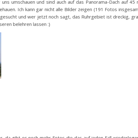
r uns umschauen und sind auch auf das Panorama-Dach auf 45
ehauen. Ich kann gar nicht alle Bilder zeigen (191 Fotos insgesa
esucht und wer jetzt noch sagt, das Ruhrgebiet ist dreckig, gr
sseren belehren lassen :)
, da gibt es noch mehr Fotos die das auf jeden Fall wiederlege