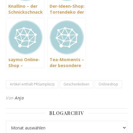
Knallino – der
Der-Ideen-Shop:
Schnickschnack
Tortendeko der
Deluxe-Shop
besonderen Art
saymo Online-
Tea-Moments –
Shop –
der besondere
Lebensmittel
Shop
einfach online
kaufen
Artikel enthält PRSample(s)
Geschenkideen
Onlineshop
Von
Anja
BLOGARCHIV
Blogarchiv